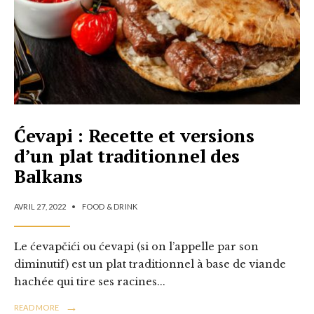
Ćevapi : Recette et versions
d’un plat traditionnel des
Balkans
AVRIL 27, 2022
•
FOOD & DRINK
Le ćevapčići ou ćevapi (si on l’appelle par son
diminutif) est un plat traditionnel à base de viande
hachée qui tire ses racines
...
→
READ MORE