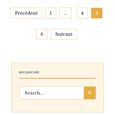
Pagination
Précédent
1
…
4
5
des
publications
6
Suivant
RECHERCHER