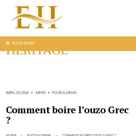
MAIN MENU
AVRIL 20, 2022
•
14H59
•
FOOD & DRINK
Comment boire l’ouzo Grec
?
HOME
FOOD & DRINK
COMMENT BOIRE L’OUZO GREC ?