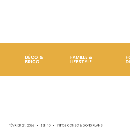
DÉCO &
FAMILLE &
F
BRICO
LIFESTYLE
D
FÉVRIER 24, 2026
•
13H40
•
INFOS CONSO & BONS PLANS