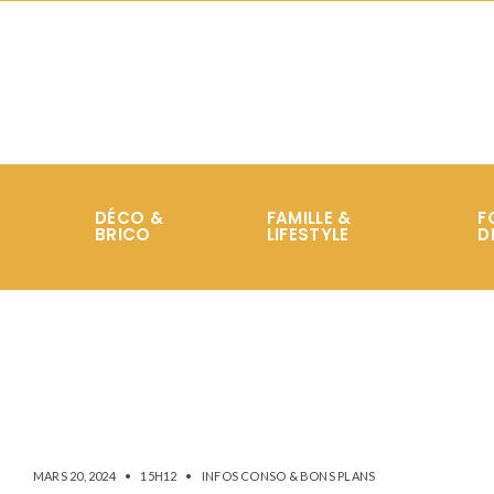
DÉCO &
FAMILLE &
F
BRICO
LIFESTYLE
D
MARS 20, 2024
•
15H12
•
INFOS CONSO & BONS PLANS