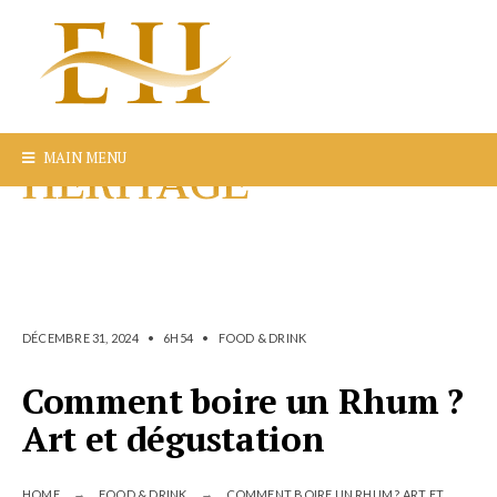
MAIN MENU
DÉCEMBRE 31, 2024
•
6H54
•
FOOD & DRINK
Comment boire un Rhum ?
Art et dégustation
HOME
FOOD & DRINK
COMMENT BOIRE UN RHUM ? ART ET