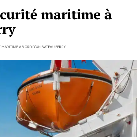
écurité maritime à
rry
É MARITIME À BORD D’UN BATEAU FERRY