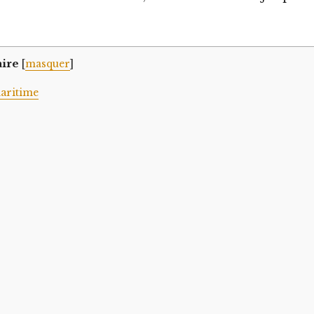
ire
[
masquer
]
maritime