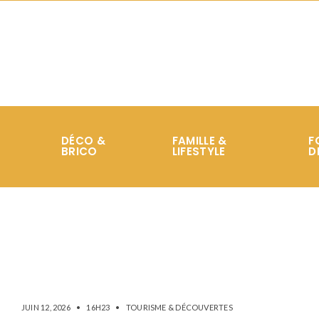
DÉCO &
FAMILLE &
F
BRICO
LIFESTYLE
D
JUIN 12, 2026
•
16H23
•
TOURISME & DÉCOUVERTES