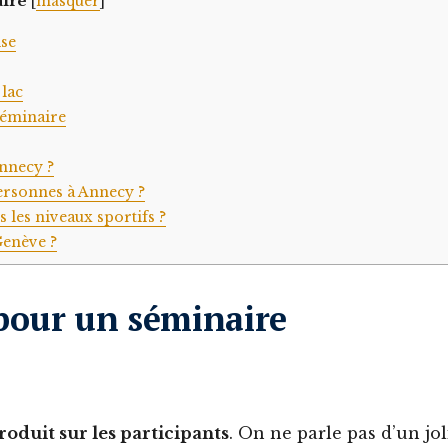
ire
[
masquer
]
ise
 lac
séminaire
Annecy ?
ersonnes à Annecy ?
s les niveaux sportifs ?
Genève ?
pour un séminaire
produit sur les participants
. On ne parle pas d’un jol