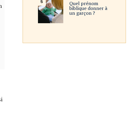
Quel prénom
n
biblique donner à
un garçon ?
si