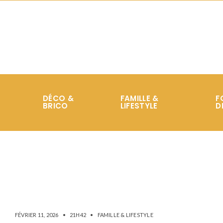
DÉCO &
FAMILLE &
F
BRICO
LIFESTYLE
D
FÉVRIER 11, 2026
•
21H42
•
FAMILLE & LIFESTYLE