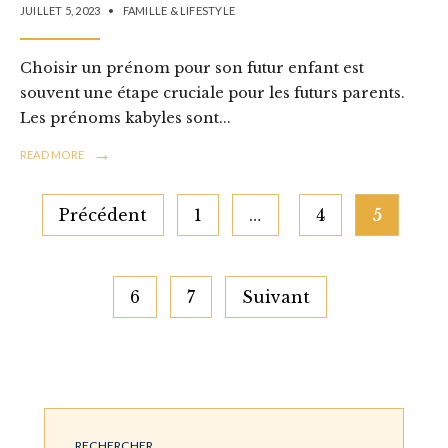
JUILLET 5, 2023
•
FAMILLE & LIFESTYLE
Choisir un prénom pour son futur enfant est
souvent une étape cruciale pour les futurs parents.
Les prénoms kabyles sont
...
→
READ MORE
Pagination
Précédent
1
…
4
5
des
publications
6
7
Suivant
RECHERCHER