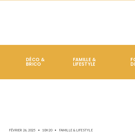
DÉCO &
FAMILLE &
F
BRICO
LIFESTYLE
D
FÉVRIER 26, 2025
•
10H20
•
FAMILLE & LIFESTYLE