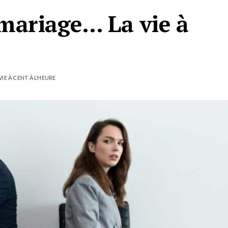
emariage… La vie à
IE À CENT À L’HEURE