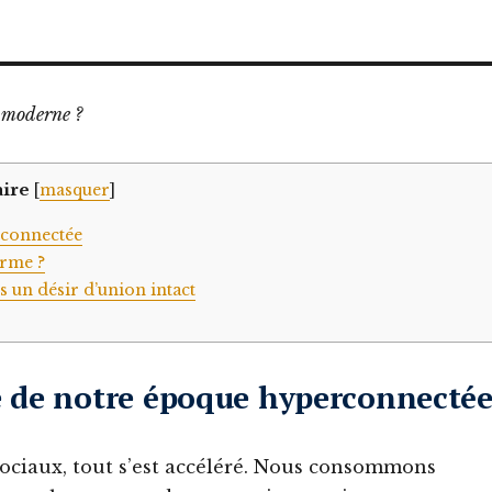
e moderne ?
ire
[
masquer
]
rconnectée
orme ?
 un désir d’union intact
e de notre époque hyperconnecté
sociaux, tout s’est accéléré. Nous consommons